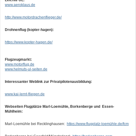
Leichte UL:
www.aeroklaus.de
http://www.motordrachenflieger.de/
Drohnenflug (kopter-hagen):
https://www.kopter-hagen.de/
Flugzeugmarkt:
www.motorflug.de
www.helmuts-ul-seiten.de
Interessanter Weblink zur Privatpilotenausbildung:
www.kai-lernt-fliegen.de
Webseiten Flugplätze Marl-Loemühle, Borkenberge und Essen-
Mühlheim:
Marl-Loemühle bei Recklinghausen:
https://www.flugplatz-loemühle.de/fcm