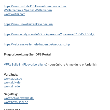
https://www.dwd.de/DE/Home/home_node.html
Wetterzentrale Spezial Wetterkarten
www.wetter.com
https://www.unwetterzentrale.de/uwz/
https://www.windy.com/de/-Druck-pressure?pressure,51.045,7.504,7
https://webcam.wetternetz-hagen.de/webcam.php
Flugvorbereitung über DFS Portal:
VFReBulletin (Flugvorbereitung
) - persönliche Anmeldung erforderlich
Verbände:
www.aopa.de
www.dulv.de
www.dhv.de
Segelflug:
www.schwerewelle.de
www.how2soar.de